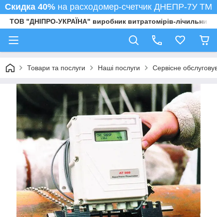
Скидка 40%
на расходомер-счетчик ДНЕПР-7У ТМ
ТОВ "ДНІПРО-УКРАЇНА" виробник витратомірів-лічильників
Товари та послуги
Наші послуги
Сервісне обслуговув