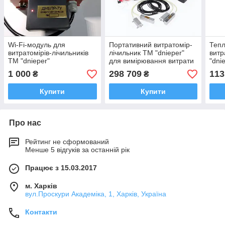
Wi-Fi-модуль для
Портативний витратомір-
Тепл
витратомірів-лічильників
лічильник ТМ "dnieper"
витр
TM "dnieper"
для вимірювання витрати
"dni
пари, стічних вод,
уста
1 000
298 709
113
₴
₴
неоднорідних рідин
дава
Купити
Купити
Про нас
Рейтинг не сформований
Менше 5 відгуків за останній рік
Працює з 15.03.2017
м. Харків
вул.Проскури Академіка, 1, Харків, Україна
Контакти