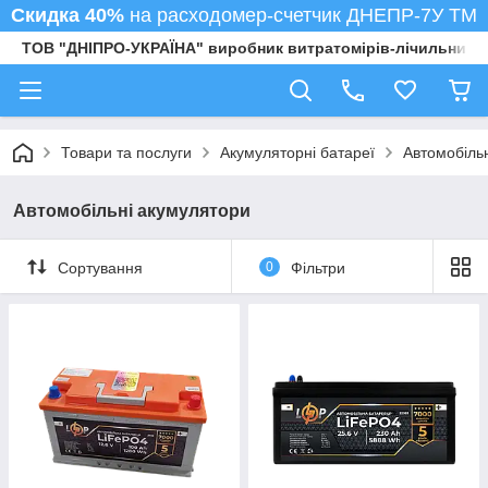
Скидка 40%
на расходомер-счетчик ДНЕПР-7У ТМ
ТОВ "ДНІПРО-УКРАЇНА" виробник витратомірів-лічильників
Товари та послуги
Акумуляторні батареї
Автомобіль
Автомобільні акумулятори
Сортування
0
Фільтри