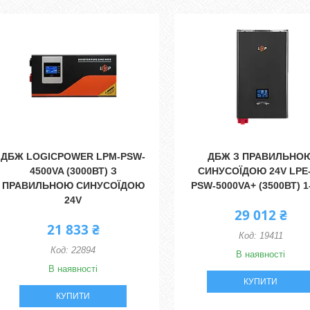
ДБЖ LOGICPOWER LPM-PSW-
ДБЖ З ПРАВИЛЬНО
4500VA (3000ВТ) З
СИНУСОЇДОЮ 24V LPE
ПРАВИЛЬНОЮ СИНУСОЇДОЮ
PSW-5000VA+ (3500ВТ) 1
24V
29 012 ₴
21 833 ₴
19411
22894
В наявності
В наявності
КУПИТИ
КУПИТИ