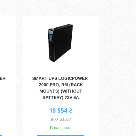
ER-
SMART-UPS LOGICPOWER-
K
2000 PRO, RM (RACK
MOUNTS) (WITHOUT
BATTERY) 72V 6A
18 554 ₴
21952
В наявності