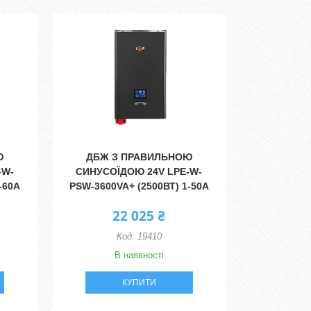
Ю
ДБЖ З ПРАВИЛЬНОЮ
-W-
СИНУСОЇДОЮ 24V LPE-W-
-60A
PSW-3600VA+ (2500ВТ) 1-50A
22 025 ₴
19410
В наявності
КУПИТИ