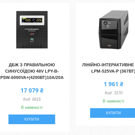
ДБЖ З ПРАВИЛЬНОЮ
ЛІНІЙНО-ІНТЕРАКТИВНЕ
СИНУСОЇДОЮ 48V LPY-B-
LPM-525VA-P (367ВТ
PSW-6000VA+(4200ВТ)10A/20A
1 961 ₴
17 079 ₴
3170
6615
В наявності
В наявності
КУПИТИ
КУПИТИ