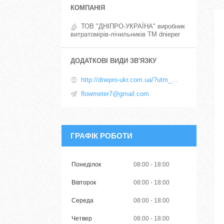
ТОВ "ДНІПРО-УКРАЇНА" виробник
витратомірів-лічильників TM dnieper
http://dnepro-ukr.com.ua/?utm_source=promua&utm_medium=referral&utm_campaign=contactspage
flowmeter7@gmail.com
ГРАФІК РОБОТИ
Понеділок
08:00
18:00
Вівторок
08:00
18:00
Середа
08:00
18:00
Четвер
08:00
18:00