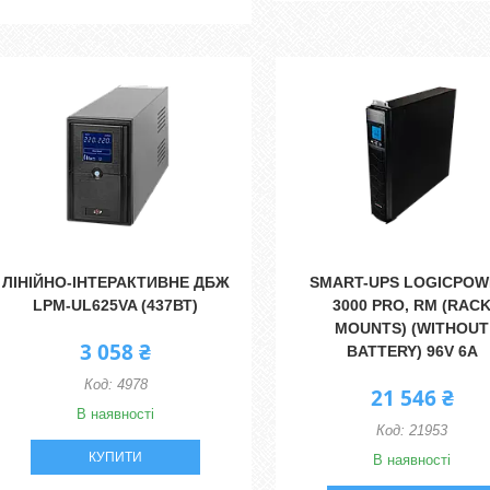
ЛІНІЙНО-ІНТЕРАКТИВНЕ ДБЖ
SMART-UPS LOGICPOW
LPM-UL625VA (437ВТ)
3000 PRO, RM (RAC
MOUNTS) (WITHOUT
3 058 ₴
BATTERY) 96V 6A
4978
21 546 ₴
В наявності
21953
КУПИТИ
В наявності