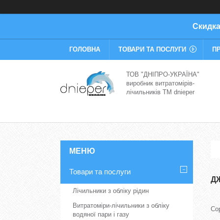
Скидка
ГОЛОВНА
ТОВАРИ ТА ПОСЛУГИ
П
ТОВ "ДНІПРО-УКРАЇНА"
виробник витратомірів-
лічильників TM dnieper
Товари та послуги
Д
Лічильники з обліку рідин
Витратоміри-лічильники з обліку
водяної пари і газу