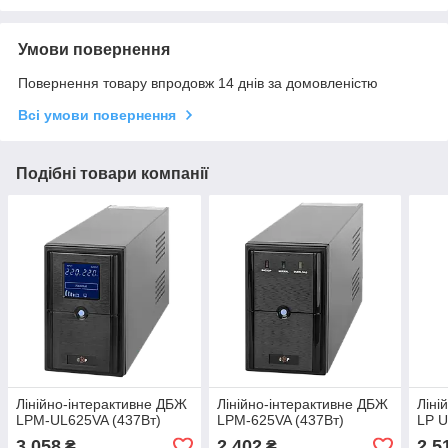
Умови повернення
Повернення товару впродовж 14 днів за домовленістю
Всі умови повернення
Подібні товари компанії
Лінійно-інтерактивне ДБЖ
Лінійно-інтерактивне ДБЖ
Ліні
LPM-UL625VA (437Вт)
LPM-625VA (437Вт)
LP U
3 058
2 402
2 5
₴
₴