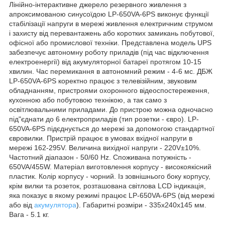
Лінійно-інтерактивне джерело резервного живлення з
апроксимованою синусоїдою LP-650VA-6РS виконує функції
стабілізації напруги в мережі живлення електричним струмом
і захисту від перевантажень або коротких замикань побутової,
офісної або промислової техніки. Представлена модель UPS
забезпечує автономну роботу приладів (під час відключення
електроенергії) від акумуляторної батареї протягом 10-15
хвилин. Час перемикання в автономний режим - 4-6 мс. ДБЖ
LP-650VA-6РS коректно працює з телевізійним, звуковим
обладнанням, пристроями охоронного відеоспостереження,
кухонною або побутовою технікою, а так само з
освітлювальними приладами. До пристрою можна одночасно
під"єднати до 6 електроприладів (тип розетки - євро). LP-
650VA-6РS підєднується до мережі за допомогою стандартної
євровилки. Пристрій працює в умовах вхідної напруги в
мережі 162-295V. Величина вихідної напруги - 220V±10%.
Частотний діапазон - 50/60 Hz. Споживана потужність -
650VA/455W. Матеріал виготовлення корпусу - високоякісний
пластик. Колір корпусу - чорний. Із зовнішнього боку корпусу,
крім вилки та розеток, розташована світлова LCD індикація,
яка показує в якому режимі працює LP-650VA-6РS (від мережі
або від
акумулятора
). Габаритні розміри - 335х240х145 мм.
Вага - 5.1 кг.