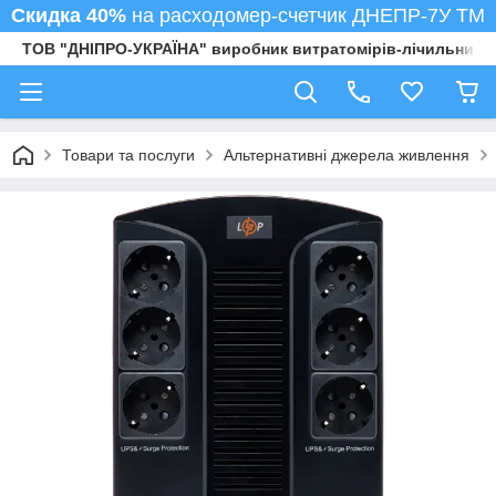
Скидка 40%
на расходомер-счетчик ДНЕПР-7У ТМ
ТОВ "ДНІПРО-УКРАЇНА" виробник витратомірів-лічильників
Товари та послуги
Альтернативні джерела живлення