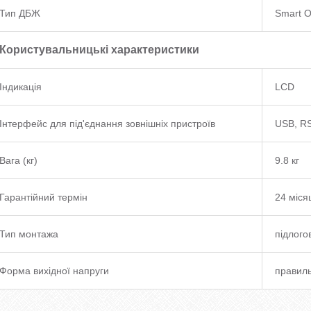
Тип ДБЖ
Smart O
Користувальницькі характеристики
Індикація
LCD
Інтерфейс для під'єднання зовнішніх пристроїв
USB, RS
Вага (кг)
9.8 кг
Гарантійний термін
24 міся
Тип монтажа
підлого
Форма вихідної напруги
правиль