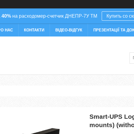
 40%
на расходомер-счетчик ДНЕПР-7У ТМ
Купить со с
РО НАС
КОНТАКТИ
ВІДЕО-ВІДГУК
ПРЕЗЕНТАЦІЇ ТА ДО
Smart-UPS Log
mounts) (witho