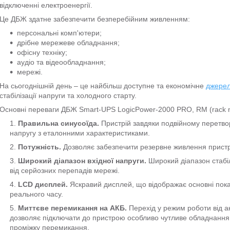
відключенні електроенергії.
Це ДБЖ здатне забезпечити безперебійним живленням:
персональні комп'ютери;
дрібне мережеве обладнання;
офісну техніку;
аудіо та відеообладнання;
мережі.
На сьогоднішній день – це найбільш доступне та економічне
джерел
стабілізації напруги та холодного старту.
Основні переваги ДБЖ Smart-UPS LogicPower-2000 PRO, RM (rack mou
Правильна синусоїда.
Пристрій завдяки подвійному перетвор
напругу з еталонними характеристиками.
Потужність.
Дозволяє забезпечити резервне живлення пристр
Широкий діапазон вхідної напруги.
Широкий діапазон стабіл
від серйозних перепадів мережі.
LCD дисплей.
Яскравий дисплей, що відображає основні пок
реального часу.
Миттєве перемикання на АКБ.
Перехід у режим роботи від а
дозволяє підключати до пристрою особливо чутливе обладнання,
проміжку перемикання.