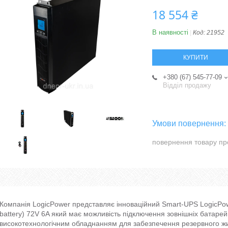
18 554 ₴
В наявності
Код:
21952
КУПИТИ
+380 (67) 545-77-09
Відділ продажу
повернення товару пр
Компанія LogicPower представляє інноваційний Smart-UPS LogicPow
battery) 72V 6A який має можливість підключення зовнішніх батаре
високотехнологічним обладнанням для забезпечення резервного ж