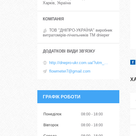
Харків, Україна
ТОВ "ДНІПРО-УКРАЇНА" виробник
витратомірів-лічильників TM dnieper
http://dnepro-ukr.com.ua/?utm_source=promua&utm_medium=referral&utm_campaign=contactspage
flowmeter7@gmail.com
Х
ГРАФІК РОБОТИ
Понеділок
08:00
18:00
Вівторок
08:00
18:00