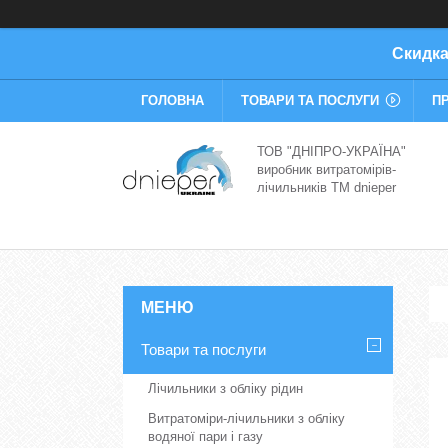
Скидка
ГОЛОВНА
ТОВАРИ ТА ПОСЛУГИ
П
ТОВ "ДНІПРО-УКРАЇНА"
виробник витратомірів-
лічильників TM dnieper
Товари та послуги
Лічильники з обліку рідин
Витратоміри-лічильники з обліку
водяної пари і газу