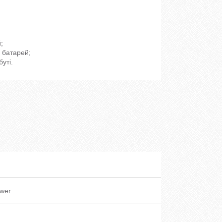
;
 батарей;
уті.
wer