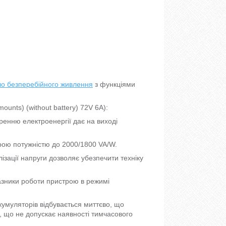
о безперебійного живлення
з функціями
nts) (without battery) 72V 6A):
енню електроенергії дає на виході
ою потужністю до 2000/1800 VA/W.
ізації напруги дозволяє убезпечити техніку
азники роботи пристрою в режимі
кумуляторів відбувається миттєво, що
 що не допускає наявності тимчасового