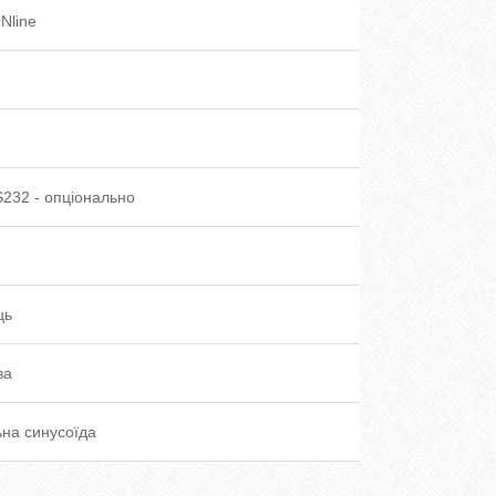
Nline
232 - опціонально
ць
ва
на синусоїда