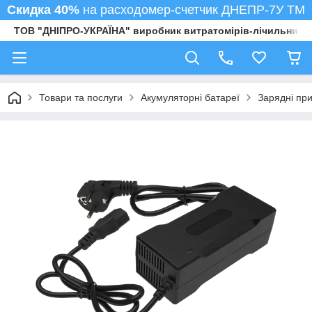
Скидка 40%
на расходомер-счетчик ДНЕПР-7У ТМ
ТОВ "ДНІПРО-УКРАЇНА" виробник витратомірів-лічильників
Товари та послуги
Акумуляторні батареї
Зарядні при