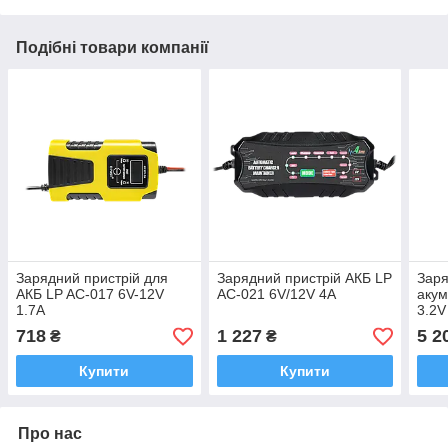
Подібні товари компанії
Зарядний пристрій для
Зарядний пристрій АКБ LP
Заря
АКБ LP AC-017 6V-12V
AC-021 6V/12V 4A
акум
1.7A
3.2V
LED
718
1 227
5 2
₴
₴
Купити
Купити
Про нас