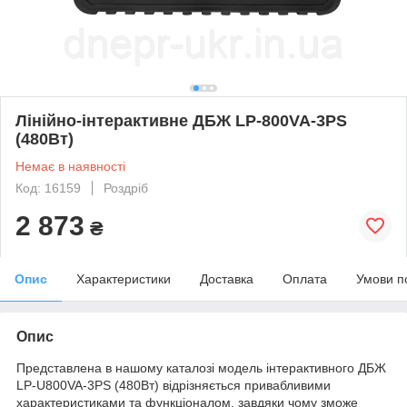
Лінійно-інтерактивне ДБЖ LP-800VA-3PS
(480Вт)
Немає в наявності
Код: 16159
Роздріб
2 873
₴
Опис
Характеристики
Доставка
Оплата
Умови п
Опис
Представлена в нашому каталозі модель інтерактивного ДБЖ
LP-U800VA-3PS (480Вт) відрізняється привабливими
характеристиками та функціоналом, завдяки чому зможе