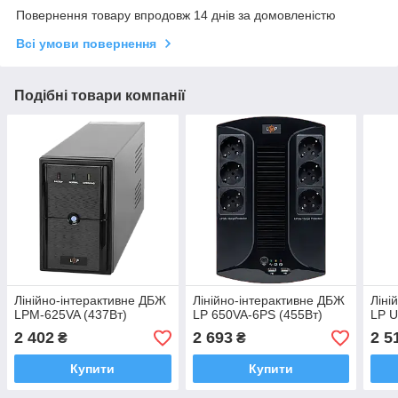
Повернення товару впродовж 14 днів за домовленістю
Всі умови повернення
Подібні товари компанії
Лінійно-інтерактивне ДБЖ
Лінійно-інтерактивне ДБЖ
Ліні
LPM-625VA (437Вт)
LP 650VA-6PS (455Вт)
LP U
2 402
2 693
2 5
₴
₴
Купити
Купити