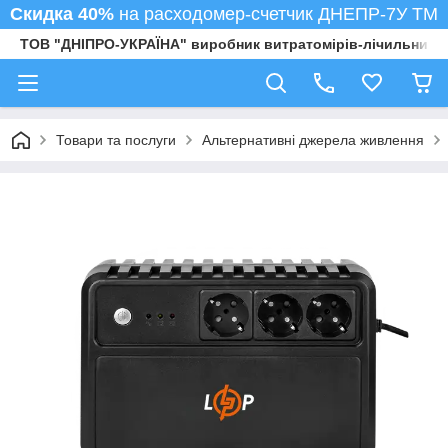
Скидка 40%
на расходомер-счетчик ДНЕПР-7У ТМ
ТОВ "ДНІПРО-УКРАЇНА" виробник витратомірів-лічильників
Товари та послуги
Альтернативні джерела живлення