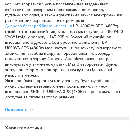
успішно впоратися з усіма поставленими завданнями:
забезпечення резервним електроживленням приладів в
будинку або офісі, а також ефективний захист електроніки від
різноманітних перешкод в електромережі.
Джерело безперебійного живлення
LP-U800VA-3PS (480Вт)
(лінійно-інтерактивний тип) має показник потужності - 800/480
VA/W і вхідну напругу - 145-295 V. Захисний функціонал
інтерактивного джерела безперебійного живлення LP-
U800VA-3PS (480Вт) має наступні типи захисту: від короткого
замикання, стрибків напруги, перевантаження, розряду і
надлишкового заряду батарей. Автопідзарядка пристрою
виконується у вимкненому стані. Має 3 євророзетки, функції
холодного старту та повторного запуску при відновленні
напруги в мережі.
Якщо необхідно організувати у вашому будинку або офісі
якісну систему резервного електроживлення, лінійно-
інтерактивне ДБЖ LP-U800VA-3PS (480Вт) - це оптимальне і
доступне за своєю вартістю рішення.
Приховати
Характеристики