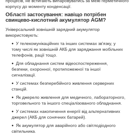
процесів, не встигають випаровуватись за межі герметичного
корпусу до моменту конденсації.
Області застосування: навіщо потрібен
свинцево-кислотний акумулятор AGM?
Універсальний зовнішній зарядний акумулятор
використовують:
У телекомунікаційних та інших системах зв'язку, у
тому числі як зовнішній АКБ для заряджання мобільних
телефонів, рації тощо.
Для обладнання систем відеоспостереження,
безпеки, охоронної, протипожежної та іншої
сигналізації.
У системах безперебійного живлення серверних
станцій.
Як джерело живлення для медичного, лабораторного,
торговельного та іншого спеціалізованого обладнання.
У системах накопичення енергії від альтернативних
джерел (АКБ для сонячних батарей).
Як акумулятор для аварійного або світлодіодного
світильника.