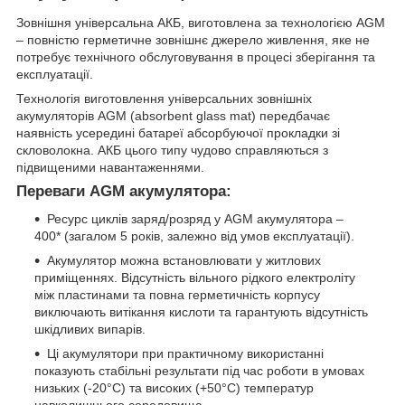
Зовнішня універсальна АКБ, виготовлена за технологією AGM
– повністю герметичне зовнішнє джерело живлення, яке не
потребує технічного обслуговування в процесі зберігання та
експлуатації.
Технологія виготовлення універсальних зовнішніх
акумуляторів AGM (absorbent glass mat) передбачає
наявність усередині батареї абсорбуючої прокладки зі
скловолокна. АКБ цього типу чудово справляються з
підвищеними навантаженнями.
Переваги AGM акумулятора:
Ресурс циклів заряд/розряд у AGM акумулятора –
400* (загалом 5 років, залежно від умов експлуатації).
Акумулятор можна встановлювати у житлових
приміщеннях. Відсутність вільного рідкого електроліту
між пластинами та повна герметичність корпусу
виключають витікання кислоти та гарантують відсутність
шкідливих випарів.
Ці акумулятори при практичному використанні
показують стабільні результати під час роботи в умовах
низьких (-20°С) та високих (+50°С) температур