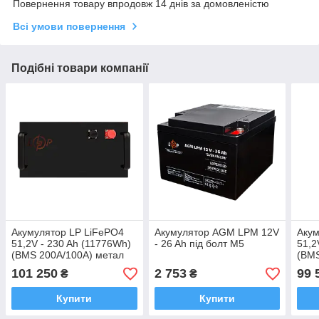
Повернення товару впродовж 14 днів за домовленістю
Всі умови повернення
Подібні товари компанії
Акумулятор LP LiFePO4
Акумулятор AGM LPM 12V
Акум
51,2V - 230 Ah (11776Wh)
- 26 Ah під болт М5
51,2
(BMS 200A/100А) метал
(BMS
Smart BT
Smar
101 250
2 753
99 
₴
₴
Купити
Купити