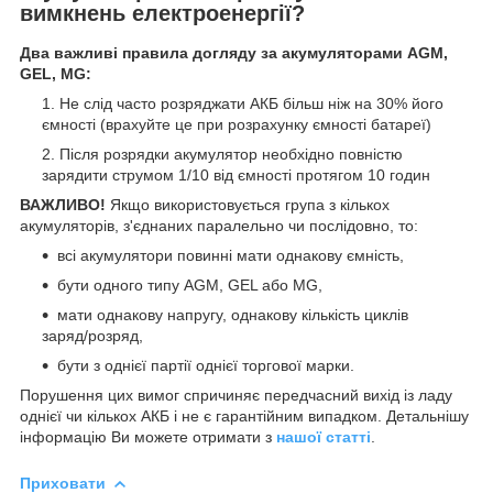
вимкнень електроенергії?
Два важливі правила догляду за акумуляторами AGM,
GEL, MG:
Не слід часто розряджати АКБ більш ніж на 30% його
ємності (врахуйте це при розрахунку ємності батареї)
Після розрядки акумулятор необхідно повністю
зарядити струмом 1/10 від ємності протягом 10 годин
ВАЖЛИВО!
Якщо використовується група з кількох
акумуляторів, з'єднаних паралельно чи послідовно, то:
всі акумулятори повинні мати однакову ємність,
бути одного типу AGM, GEL або MG,
мати однакову напругу, однакову кількість циклів
заряд/розряд,
бути з однієї партії однієї торгової марки.
Порушення цих вимог спричиняє передчасний вихід із ладу
однієї чи кількох АКБ і не є гарантійним випадком. Детальнішу
інформацію Ви можете отримати з
нашої статті
.
Приховати