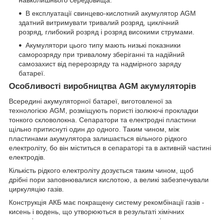
навколишнього середовища.
В експлуатації свинцево-кислотний акумулятор AGM
здатний витримувати тривалий розряд, циклічний
розряд, глибокий розряд і розряд високими струмами.
Акумулятори цього типу мають низькі показники
саморозряду при тривалому зберіганні та надійний
самозахист від перерозряду та надмірного заряду
батареї.
Особливості виробництва AGM акумуляторів
Всередині акумуляторної батареї, виготовленої за
технологією AGM, розміщують пористі ізолюючі прокладки
тонкого скловолокна. Сепаратори та електродні пластини
щільно притиснуті один до одного. Таким чином, між
пластинами акумулятора залишається вільного рідкого
електроліту, бо він міститься в сепараторі та в активній частині
електродів.
Кількість рідкого електроліту дозується таким чином, щоб
дрібні пори заповнювалися кислотою, а великі забезпечували
циркуляцію газів.
Конструкція АКБ має покращену систему рекомбінації газів -
кисень і водень, що утворюються в результаті хімічних