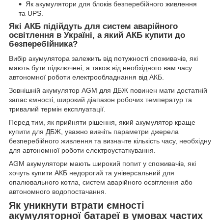
Як акумулятори для блоків безперебійного живлення
та UPS.
Які АКБ підійдуть для систем аварійного
освітлення в Україні, а який АКБ купити до
безперебійника?
Вибір акумулятора залежить від потужності споживачів, які
мають бути підключені, а також від необхідного вам часу
автономної роботи електрообладнання від АКБ.
Зовнішній акумулятор AGM для ДБЖ повинен мати достатній
запас ємності, широкий діапазон робочих температур та
тривалий термін експлуатації.
Перед тим, як прийняти рішення, який акумулятор краще
купити для ДБЖ, уважно вивчіть параметри джерела
безперебійного живлення та визначте кількість часу, необхідну
для автономної роботи електроустаткування.
AGM акумулятори мають широкий попит у споживачів, які
хочуть купити АКБ недорогий та універсальний для
опалювального котла, систем аварійного освітлення або
автономного водопостачання.
Як уникнути втрати ємності
акумуляторної батареї в умовах частих