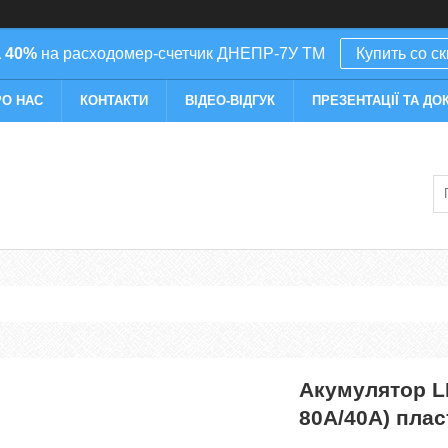
 40%
на расходомер-счетчик ДНЕПР-7У ТМ
Купить со с
РО НАС
КОНТАКТИ
ВІДЕО-ВІДГУК
ПРЕЗЕНТАЦІЇ ТА ДО
Акумулятор L
80A/40A) пла