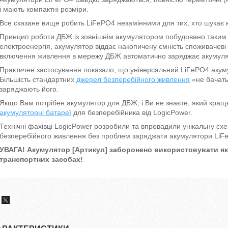
і мають компактні розміри.
Все сказане вище робить LiFePO4 незамінними для тих, хто шукає 
Принцип роботи ДБЖ із зовнішнім акумулятором побудовано таким ч
електроенергія, акумулятор віддає накопичену ємність споживачеві (
включення живлення в мережу ДБЖ автоматично заряджає акумуля
Практичне застосування показало, що універсальний LiFePO4 акум
Більшість стандартних
джерел безперебійного живлення
«не бачать»
заряджають його.
Якщо Вам потрібен акумулятор для ДБЖ, і Ви не знаєте, який краще
акумуляторні батареї
для безперебійника від LogicPower.
Технічні фахівці LogicPower розробили та впровадили унікальну сх
безперебійного живлення без проблем заряджати акумулятори LiF
УВАГА! Акумулятор [Артикул] заборонено використовувати як
транспортних засобах!