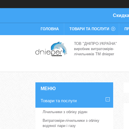
Скидка
ГОЛОВНА
ТОВАРИ ТА ПОСЛУГИ
П
ТОВ "ДНІПРО-УКРАЇНА"
виробник витратомірів-
лічильників TM dnieper
Товари та послуги
Лічильники з обліку рідин
Витратоміри-лічильники з обліку
водяної пари і газу