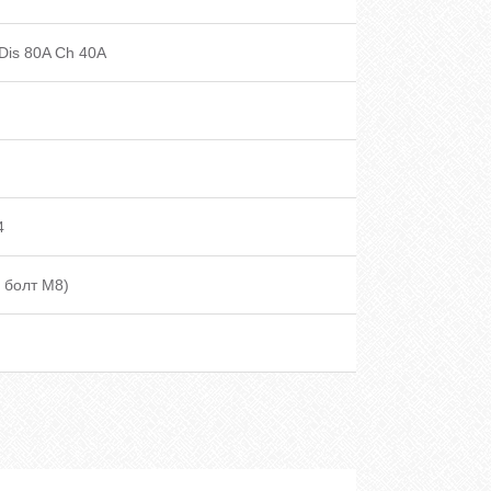
Dis 80A Ch 40A
4
д болт М8)