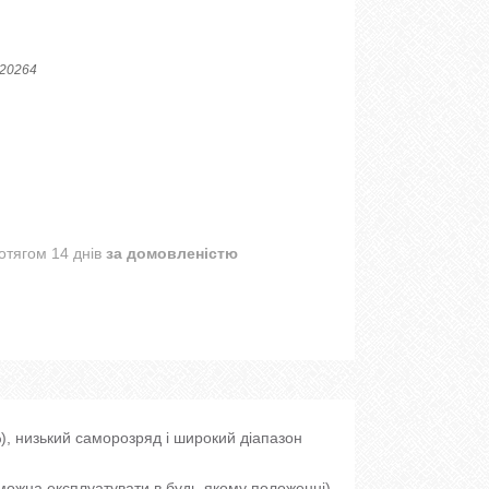
20264
отягом 14 днів
за домовленістю
, низький саморозряд і широкий діапазон
можна експлуатувати в будь-якому положенні)