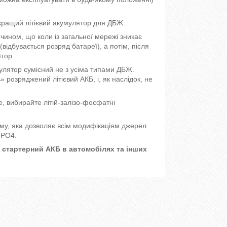
кращий літієвий акумулятор для ДБЖ.
ином, що коли із загальної мережі зникає
відбувається розряд батареї), а потім, після
тор.
улятор сумісний не з усіма типами ДБЖ.
 розряджений літієвий АКБ, і, як наслідок, не
, вибирайте літій-залізо-фосфатні
ему, яка дозволяє всім модифікаціям джерел
ePO4.
 стартерний АКБ в автомобілях та інших