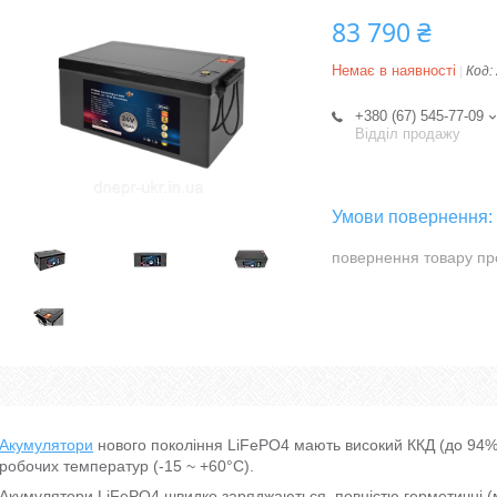
83 790 ₴
Немає в наявності
Код:
+380 (67) 545-77-09
Відділ продажу
повернення товару пр
Акумулятори
нового покоління LiFePO4 мають високий ККД (до 94%)
робочих температур (-15 ~ +60°C).
Акумулятори LiFePO4 швидко заряджаються, повністю герметичні (