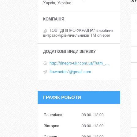
Х
Харків, Україна
ТОВ "ДНІПРО-УКРАЇНА" виробник
витратомірів-лічильників TM dnieper
http://dnepro-ukr.com.ua/?utm_source=promua&utm_medium=referral&utm_campaign=contactspage
flowmeter7@gmail.com
ГРАФІК РОБОТИ
Понеділок
08:00
18:00
Вівторок
08:00
18:00