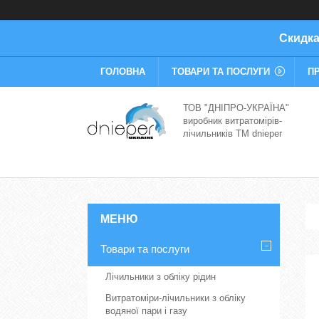
Скидка
ГОЛОВНА
ТОВАРИ ТА ПОСЛУГИ
П
ТОВ "ДНІПРО-УКРАЇНА"
виробник витратомірів-
лічильників TM dnieper
Товари та послуги
Лічильники з обліку рідин
Витратоміри-лічильники з обліку
водяної пари і газу