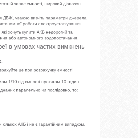
атній запас ємності, широкий діапазон
ля ДБЖ, уважно вивчіть параметри джерела
 автономної роботи електроустаткування.
які хочуть купити АКБ недорогий та
ення або автономного водопостачання.
реї в умовах частих вимкнень
G:
(врахуйте це при розрахунку ємності
ом 1/10 від ємності протягом 10 годин
'єднаних паралельно чи послідовно, то:
 кількох АКБ і не є гарантійним випадком.