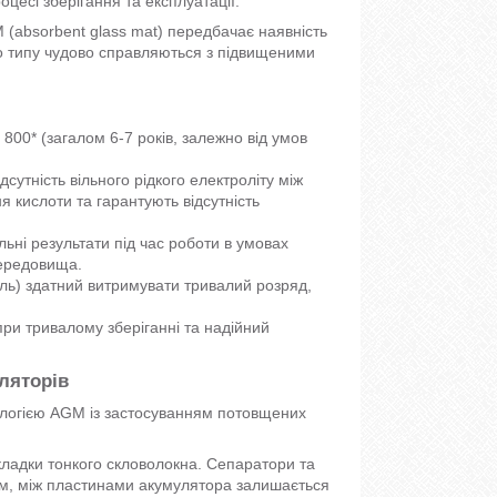
цесі зберігання та експлуатації.
 (absorbent glass mat) передбачає наявність
го типу чудово справляються з підвищеними
800* (загалом 6-7 років, залежно від умов
утність вільного рідкого електроліту між
 кислоти та гарантують відсутність
ьні результати під час роботи в умовах
середовища.
ль) здатний витримувати тривалий розряд,
ри тривалому зберіганні та надійний
ляторів
ологією AGM із застосуванням потовщених
кладки тонкого скловолокна. Сепаратори та
ом, між пластинами акумулятора залишається