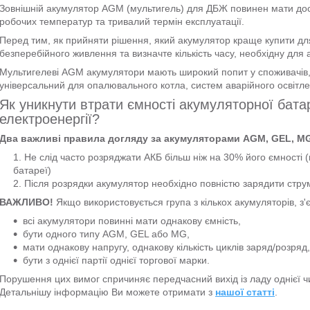
Зовнішній акумулятор AGM (мультигель) для ДБЖ повинен мати дост
робочих температур та тривалий термін експлуатації.
Перед тим, як прийняти рішення, який акумулятор краще купити д
безперебійного живлення та визначте кількість часу, необхідну для
Мультигелеві AGM акумулятори мають широкий попит у споживачів, 
універсальний для опалювального котла, систем аварійного освітл
Як уникнути втрати ємності акумуляторної бата
електроенергії?
Два важливі правила догляду за акумуляторами AGM, GEL, M
Не слід часто розряджати АКБ більш ніж на 30% його ємності 
батареї)
Після розрядки акумулятор необхідно повністю зарядити струм
ВАЖЛИВО!
Якщо використовується група з кількох акумуляторів, з
всі акумулятори повинні мати однакову ємність,
бути одного типу AGM, GEL або MG,
мати однакову напругу, однакову кількість циклів заряд/розряд,
бути з однієї партії однієї торгової марки.
Порушення цих вимог спричиняє передчасний вихід із ладу однієї чи
Детальнішу інформацію Ви можете отримати з
нашої статті
.