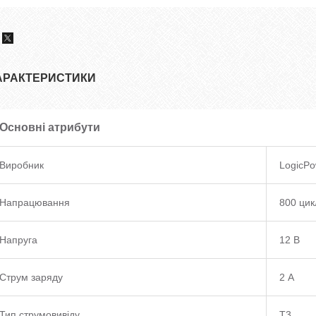
АРАКТЕРИСТИКИ
Основні атрибути
Виробник
LogicPo
Напрацювання
800 цик
Напруга
12 В
Струм заряду
2 А
Тип струмовивіду
T3