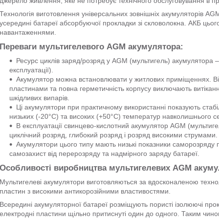
джерело живлення, яке не потребує технічного обслуговування в про
Технологія виготовлення універсальних зовнішніх акумуляторів AGM
усередині батареї абсорбуючої прокладки зі скловолокна. АКБ цьо
навантаженнями.
Переваги мультигелевого AGM акумулятора:
Ресурс циклів заряд/розряд у AGM (мультигель) акумулятора – 
експлуатації).
Акумулятор можна встановлювати у житлових приміщеннях. Відс
пластинами та повна герметичність корпусу виключають витікання
шкідливих випарів.
Ці акумулятори при практичному використанні показують стабіл
низьких (-20°С) та високих (+50°С) температур навколишнього 
В експлуатації свинцево-кислотний акумулятор AGM (мультиге
циклічний розряд, глибокий розряд і розряд високими струмами.
Акумулятори цього типу мають низькі показники саморозряду п
самозахист від перерозряду та надмірного заряду батареї.
Особливості виробництва мультигелевих AGM акуму
Мультигелеві акумулятори виготовляються за вдосконаленою техн
пластин з високими антикорозійними властивостями.
Всередині акумуляторної батареї розміщують пористі ізолюючі про
електродні пластини щільно притиснуті один до одного. Таким чин