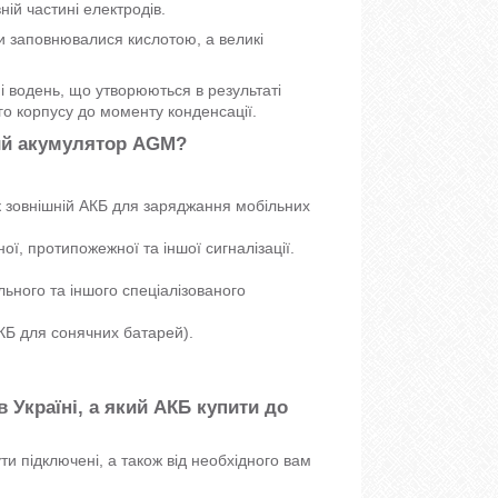
вній частині електродів.
ри заповнювалися кислотою, а великі
 і водень, що утворюються в результаті
го корпусу до моменту конденсації.
вий акумулятор AGM?
 як зовнішній АКБ для заряджання мобільних
ї, протипожежної та іншої сигналізації.
ьного та іншого спеціалізованого
КБ для сонячних батарей).
 Україні, а який АКБ купити до
ти підключені, а також від необхідного вам