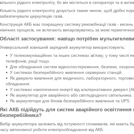
вільного рідкого електроліту, бо він міститься в сепараторі та в акти
Кількість рідкого електроліту дозується таким чином, щоб дрібні по
забезпечували циркуляцію газів.
Конструкція АКБ має покращену систему рекомбінації газів - кисень
хімічних процесів, не встигають випаровуватись за межі герметично
Області застосування: навіщо потрібен мультигеле
Універсальний зовнішній зарядний акумулятор використовують:
У телекомунікаційних та інших системах зв'язку, у тому числі
телефонів, рації тощо.
Для обладнання систем відеоспостереження, безпеки, охоронно
У системах безперебійного живлення серверних станцій.
Як джерело живлення для медичного, лабораторного, торговел
обладнання.
У системах накопичення енергії від альтернативних джерел (А
Як акумулятор для аварійного або світлодіодного світильника.
Як акумулятори для блоків безперебійного живлення та UPS.
Які АКБ підійдуть для систем аварійного освітлення в
безперебійника?
Вибір акумулятора залежить від потужності споживачів, які мають бу
часу автономної роботи електрообладнання від АКБ.