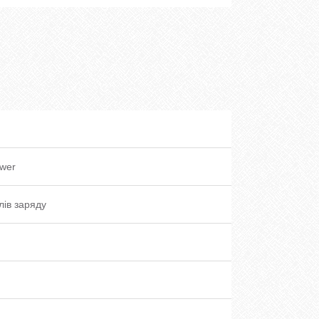
wer
лів заряду