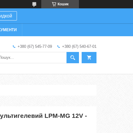
Кошик
кидкой
КУМЕНТИ
+380 (67) 545-77-09
+380 (67) 540-67-01
ультигелевий LPM-MG 12V -