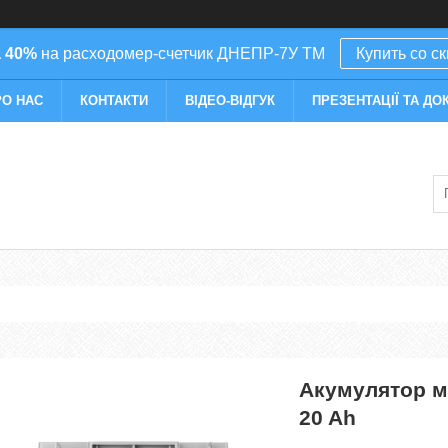
 40%
на расходомер-счетчик ДНЕПР-7У ТМ
Купить со с
РО НАС
КОНТАКТИ
ВІДЕО-ВІДГУК
ПРЕЗЕНТАЦІЇ ТА ДО
Акумулятор м
20 Ah