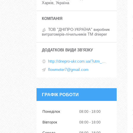
Харків, Україна
ТОВ "ДНІПРО-УКРАЇНА" виробник
витратомірів-лічильників TM dnieper
http://dnepro-ukr.com.ua/?utm_source=promua&utm_medium=referral&utm_campaign=contactspage
flowmeter7@gmail.com
ГРАФІК РОБОТИ
Понеділок
08:00
18:00
Вівторок
08:00
18:00