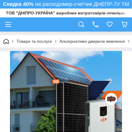
Скидка 40%
на расходомер-счетчик ДНЕПР-7У ТМ
ТОВ "ДНІПРО-УКРАЇНА" виробник витратомірів-лічильників
Товари та послуги
Альтернативні джерела живлення