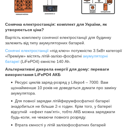
Сонячна електростанція: комплект для України, як
утворюється ціна?
Вартість комплекту сонячної електростанції для будинку
залежить від типу акумуляторних батарей.
Сонячні електростанції
«під ключ» потужністю 3.5кВт категорії
«Преміум» містять літій-залізо-фосфатні
акумуляторні
батареї
(LiFePO4) ємністю 140 Ah.
Альтернативні джерела енергії для дому: переваги
використання LiFePO4 АКБ
Ресурс циклів заряд-розряд у Lifepo4 – 7000. Вам
щонайменше 10 років не доведеться думати про заміну
акумулятора.
Для повної зарядки літійферумфосфатної батареї
знадобиться не більше 2-х годин. Крім того, у батереї
відсутній «ефект пам'яті», тобто АКБ можна заряджати
будь-коли, не чекаючи повного розряду.
Втрата ємності у літій залізофосфатних батарей