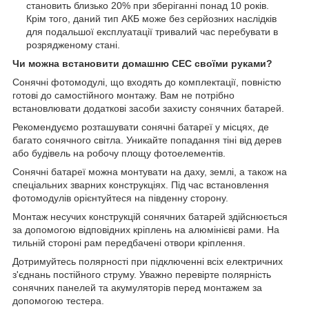
становить близько 20% при зберіганні понад 10 років.
Крім того, даний тип АКБ може без серйозних наслідків
для подальшої експлуатації тривалий час перебувати в
розрядженому стані.
Чи можна встановити домашню СЕС своїми руками?
Сонячні фотомодулі, що входять до комплектації, повністю
готові до самостійного монтажу. Вам не потрібно
встановлювати додаткові засоби захисту сонячних батарей.
Рекомендуємо розташувати сонячні батареї у місцях, де
багато сонячного світла. Уникайте попадання тіні від дерев
або будівель на робочу площу фотоелементів.
Сонячні батареї можна монтувати на даху, землі, а також на
спеціальних зварних конструкціях. Під час встановлення
фотомодулів орієнтуйтеся на південну сторону.
Монтаж несучих конструкцій сонячних батарей здійснюється
за допомогою відповідних кріплень на алюмінієві рами. На
тильній стороні рам передбачені отвори кріплення.
Дотримуйтесь полярності при підключенні всіх електричних
з'єднань постійного струму. Уважно перевірте полярність
сонячних панелей та акумуляторів перед монтажем за
допомогою тестера.