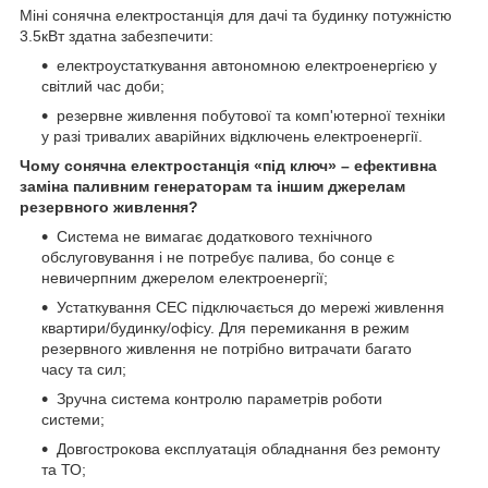
Міні сонячна електростанція для дачі та будинку потужністю
3.5кВт здатна забезпечити:
електроустаткування автономною електроенергією у
світлий час доби;
резервне живлення побутової та комп'ютерної техніки
у разі тривалих аварійних відключень електроенергії.
Чому сонячна електростанція «під ключ» – ефективна
заміна паливним генераторам та іншим джерелам
резервного живлення?
Система не вимагає додаткового технічного
обслуговування і не потребує палива, бо сонце є
невичерпним джерелом електроенергії;
Устаткування СЕС підключається до мережі живлення
квартири/будинку/офісу. Для перемикання в режим
резервного живлення не потрібно витрачати багато
часу та сил;
Зручна система контролю параметрів роботи
системи;
Довгострокова експлуатація обладнання без ремонту
та ТО;