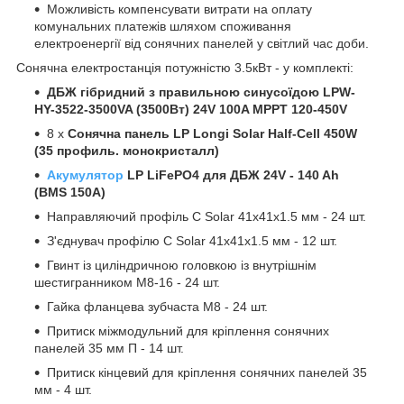
Можливість компенсувати витрати на оплату
комунальних платежів шляхом споживання
електроенергії від сонячних панелей у світлий час доби.
Сонячна електростанція потужністю 3.5кВт - у комплекті:
ДБЖ гібридний з правильною синусоїдою LPW-
HY-3522-3500VA (3500Вт) 24V 100A MPPT 120-450V
8 х
Сонячна панель LP Longi Solar Half-Cell 450W
(35 профиль. монокристалл)
Акумулятор
LP LiFePO4 для ДБЖ 24V - 140 Ah
(BMS 150A)
Направляючий профіль С Solar 41х41х1.5 мм - 24 шт.
З'єднувач профілю С Solar 41х41х1.5 мм - 12 шт.
Гвинт із циліндричною головкою із внутрішнім
шестигранником M8-16 - 24 шт.
Гайка фланцева зубчаста М8 - 24 шт.
Притиск міжмодульний для кріплення сонячних
панелей 35 мм П - 14 шт.
Притиск кінцевий для кріплення сонячних панелей 35
мм - 4 шт.