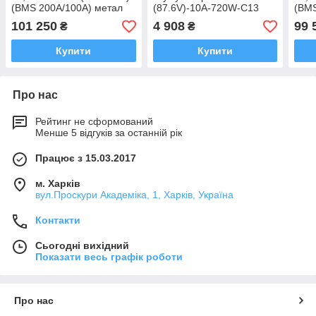
(BMS 200A/100А) метал
(87.6V)-10A-720W-C13
(BMS
Smart BT
Smar
101 250
4 908
99 
₴
₴
Купити
Купити
Про нас
Рейтинг не сформований
Менше 5 відгуків за останній рік
Працює з 15.03.2017
м. Харків
вул.Проскури Академіка, 1, Харків, Україна
Контакти
Сьогодні вихідний
Показати весь графік роботи
Про нас