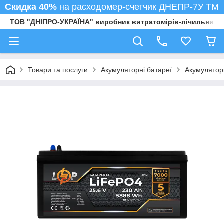
Скидка 40%
на расходомер-счетчик ДНЕПР-7У ТМ
ТОВ "ДНІПРО-УКРАЇНА" виробник витратомірів-лічильників
Товари та послуги
Акумуляторні батареї
Акумулятори