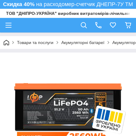
Скидка 40%
на расходомер-счетчик ДНЕПР-7У ТМ
ТОВ "ДНІПРО-УКРАЇНА" виробник витратомірів-лічильників
Товари та послуги
Акумуляторні батареї
Акумулятори