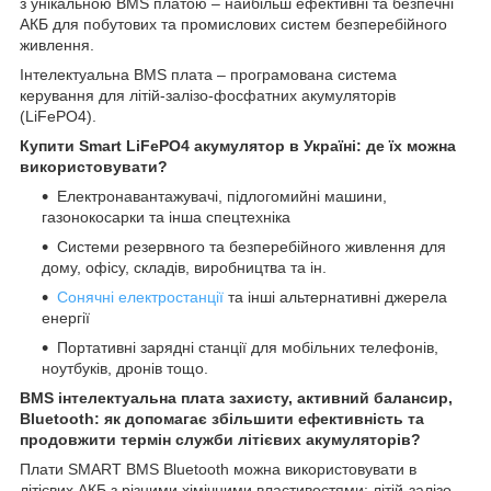
з унікальною BMS платою – найбільш ефективні та безпечні
АКБ для побутових та промислових систем безперебійного
живлення.
Інтелектуальна BMS плата – програмована система
керування для літій-залізо-фосфатних акумуляторів
(LiFePO4).
Купити Smart LiFePO4 акумулятор в Україні: де їх можна
використовувати?
Електронавантажувачі, підлогомийні машини,
газонокосарки та інша спецтехніка
Системи резервного та безперебійного живлення для
дому, офісу, складів, виробництва та ін.
Сонячні електростанції
та інші альтернативні джерела
енергії
Портативні зарядні станції для мобільних телефонів,
ноутбуків, дронів тощо.
BMS інтелектуальна плата захисту, активний балансир,
Bluetooth: як допомагає збільшити ефективність та
продовжити термін служби літієвих акумуляторів?
Плати SMART BMS Bluetooth можна використовувати в
літієвих АКБ з різними хімічними властивостями: літій-залізо