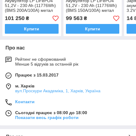
Акумулятор LP LiFePO4
Акумулятор LP LiFePO4
Заря
51,2V - 230 Ah (11776Wh)
51,2V - 230 Ah (11776Wh)
акум
(BMS 200A/100А) метал
(BMS 150A/100А) метал
3.2V
Smart BT
Smart BT
LED
101 250
99 563
14 
₴
₴
Купити
Купити
Про нас
Рейтинг не сформований
Менше 5 відгуків за останній рік
Працює з 15.03.2017
м. Харків
вул.Проскури Академіка, 1, Харків, Україна
Контакти
Сьогодні працює з 08:00 до 18:00
Показати весь графік роботи