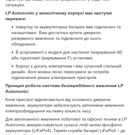
ситуаціях.
LP Autonomic у монолітному корпусі має наступні
переваги:
Інвертор та акумуляторна батарея вже підключені та
налаштовані. Вам достатньо купити джерело
резервного живлення та підключити до нього
обладнання.
В асортименті є моделі для настінної (маркування W)
або підлогової (маркування F) установки.
Корпус є досить компактним і має сучасний стильний
дизайн, його можна легко пересувати за потреби
підключення різних електричних пристроїв.
Принцип роботи системи безперебійного живлення LP
Autonomic:
Коли пристрої відключаються від основного джерела
живлення, акумулятори забезпечують автономне живлення
електрообладнання на певну кількість часу.
Для автономного живлення побутової та офісної техніки в LP
Autonomic використовуються сучасні літій-залізо-фосфатні
акумулятори (LiFePo4). Термін служби батареї LiFePo4 – до