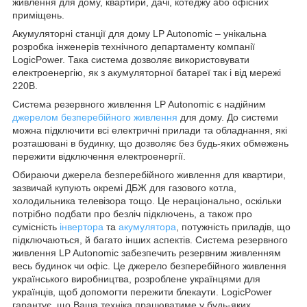
живлення для дому, квартири, дачі, котеджу або офісних
приміщень.
Акумуляторні станції для дому LP Autonomic – унікальна
розробка інженерів технічного департаменту компанії
LogicPower. Така система дозволяє використовувати
електроенергію, як з акумуляторної батареї так і від мережі
220В.
Система резервного живлення LP Autonomic є надійним
джерелом безперебійного живлення
для дому. До системи
можна підключити всі електричні прилади та обладнання, які
розташовані в будинку, що дозволяє без будь-яких обмежень
пережити відключення електроенергії.
Обираючи джерела безперебійного живлення для квартири,
зазвичай купують окремі ДБЖ для газового котла,
холодильника телевізора тощо. Це нераціонально, оскільки
потрібно подбати про безліч підключень, а також про
сумісність
інвертора
та
акумулятора
, потужність приладів, що
підключаються, й багато інших аспектів. Система резервного
живлення LP Autonomic забезпечить резервним живленням
весь будинок чи офіс. Це джерело безперебійного живлення
українського виробництва, розроблене українцями для
українців, щоб допомогти пережити блекаути. LogicPower
гарантує, що Ваша техніка працюватиме у будь-яких