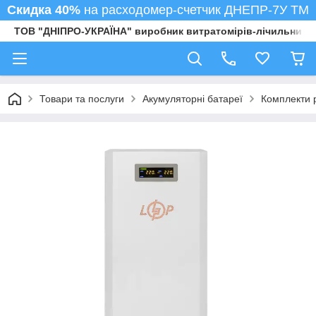
Скидка 40%
на расходомер-счетчик ДНЕПР-7У ТМ
ТОВ "ДНІПРО-УКРАЇНА" виробник витратомірів-лічильників
Товари та послуги
Акумуляторні батареї
Комплекти 